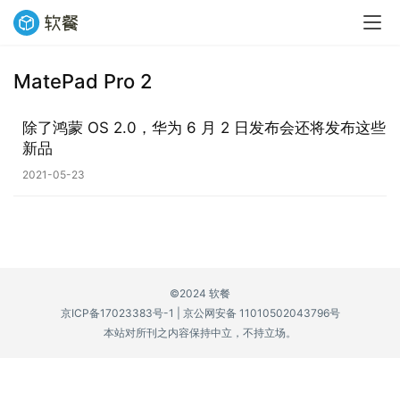
MatePad Pro 2
业
界
除了鸿蒙 OS 2.0，华为 6 月 2 日发布会还将发布这些
新品
W
2021-05-23
i
n
1
1
©2024 软餐
W
京ICP备17023383号-1
|
京公网安备 11010502043796号
i
本站对所刊之内容保持中立，不持立场。
n
1
0