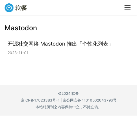
Mastodon
业
界
开源社交网络 Mastodon 推出「个性化列表」
2023-11-01
W
i
n
1
1
©2024 软餐
京ICP备17023383号-1
|
京公网安备 11010502043796号
W
本站对所刊之内容保持中立，不持立场。
i
n
1
0