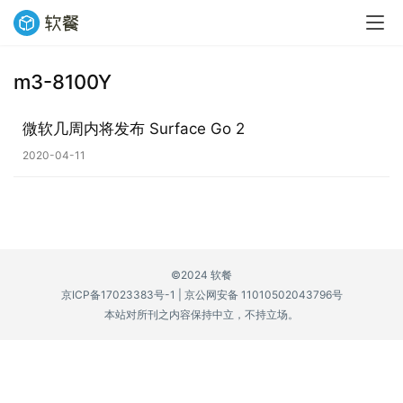
m3-8100Y
业
界
微软几周内将发布 Surface Go 2
2020-04-11
W
i
n
1
1
©2024 软餐
京ICP备17023383号-1
|
京公网安备 11010502043796号
W
本站对所刊之内容保持中立，不持立场。
i
n
1
0