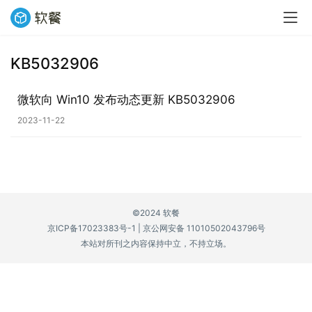
KB5032906
业
界
微软向 Win10 发布动态更新 KB5032906
2023-11-22
W
i
n
1
1
©2024 软餐
京ICP备17023383号-1
|
京公网安备 11010502043796号
W
本站对所刊之内容保持中立，不持立场。
i
n
1
0