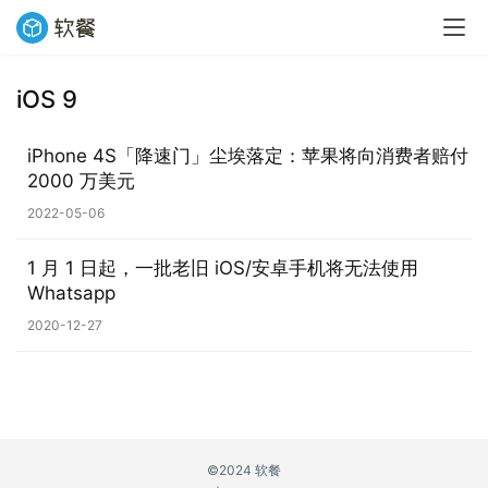
iOS 9
业
界
iPhone 4S「降速门」尘埃落定：苹果将向消费者赔付
2000 万美元
W
2022-05-06
i
n
1 月 1 日起，一批老旧 iOS/安卓手机将无法使用
1
Whatsapp
1
2020-12-27
W
i
n
1
0
©2024 软餐