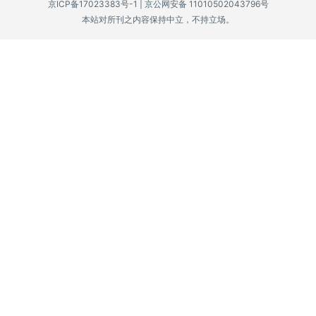
京ICP备17023383号-1
|
京公网安备 11010502043796号
本站对所刊之内容保持中立，不持立场。
P
C
软
件
安
卓
苹
果
关
于