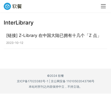
InterLibrary
业
界
[链接] Z-Library 在中国大陆已拥有十几个「Z 点」
2023-10-12
W
i
n
1
1
©2024 软餐
京ICP备17023383号-1
|
京公网安备 11010502043796号
W
本站对所刊之内容保持中立，不持立场。
i
n
1
0