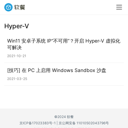
Hyper-V
业
界
Win11 安卓子系统 IP“不可用”？开启 Hyper-V 虚拟化
可解决
W
2021-10-21
i
n
[技巧] 在 PC 上启用 Windows Sandbox 沙盘
1
1
2021-03-25
W
i
n
1
©2024 软餐
0
京ICP备17023383号-1
|
京公网安备 11010502043796号