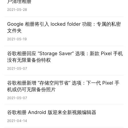
户清理相册
界
2021-05-28
W
Google 相册将引入 locked folder 功能：专属的私密
i
文件夹
n
1
2021-05-19
1
谷歌相册回应 “Storage Saver” 选项：新款 Pixel 手机
没有无限量备份特权
W
i
2021-05-07
n
1
谷歌相册新增 “存储空间节省” 选项：下一代 Pixel 手
0
机或仍可无限备份照片
2021-05-07
P
C
谷歌相册 Android 版迎来全新视频编辑器
软
2021-04-14
件