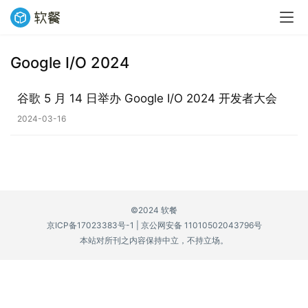
Google I/O 2024
业
界
谷歌 5 月 14 日举办 Google I/O 2024 开发者大会
2024-03-16
W
i
n
1
1
©2024 软餐
京ICP备17023383号-1
|
京公网安备 11010502043796号
W
本站对所刊之内容保持中立，不持立场。
i
n
1
0