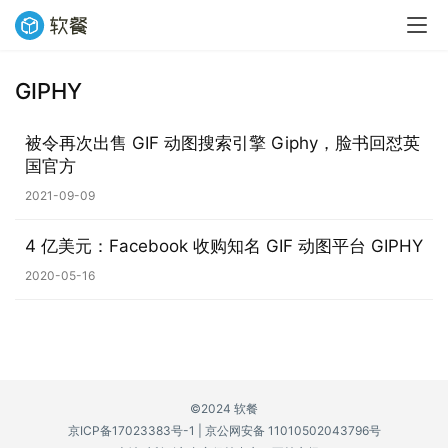
GIPHY
业
界
被令再次出售 GIF 动图搜索引擎 Giphy，脸书回怼英
国官方
W
2021-09-09
i
n
4 亿美元：Facebook 收购知名 GIF 动图平台 GIPHY
1
1
2020-05-16
W
i
n
1
©2024 软餐
0
京ICP备17023383号-1
|
京公网安备 11010502043796号