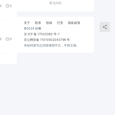
暂无内容
0
0
关于
联系
投稿
打赏
隐私政策
©2024 软餐
京 ICP 备 17023383 号-1
0
0
京公网安备 11010502043796 号
本站对所刊之内容保持中立，不持立场。