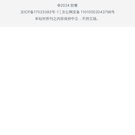
©2024 软餐
P
京ICP备17023383号-1
|
京公网安备 11010502043796号
C
本站对所刊之内容保持中立，不持立场。
软
件
安
卓
苹
果
关
于