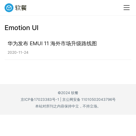
Emotion UI
业
界
华为发布 EMUI 11 海外市场升级路线图
2020-11-24
W
i
n
1
1
©2024 软餐
京ICP备17023383号-1
|
京公网安备 11010502043796号
W
本站对所刊之内容保持中立，不持立场。
i
n
1
0