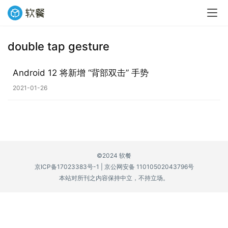
double tap gesture
业
界
Android 12 将新增 “背部双击” 手势
2021-01-26
W
i
n
1
1
©2024 软餐
京ICP备17023383号-1
|
京公网安备 11010502043796号
W
本站对所刊之内容保持中立，不持立场。
i
n
1
0