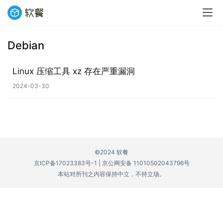
Debian
业
界
Linux 压缩工具 xz 存在严重漏洞
2024-03-30
W
i
n
1
1
©2024 软餐
京ICP备17023383号-1
|
京公网安备 11010502043796号
W
本站对所刊之内容保持中立，不持立场。
i
n
1
0