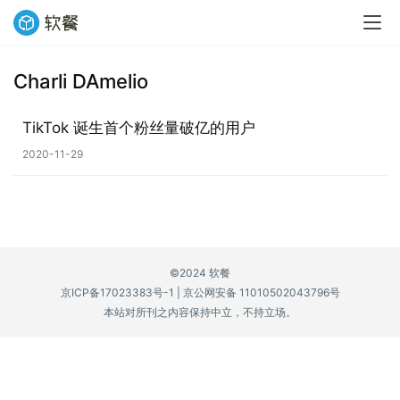
Charli DAmelio
业
界
TikTok 诞生首个粉丝量破亿的用户
2020-11-29
W
i
n
1
1
©2024 软餐
京ICP备17023383号-1
|
京公网安备 11010502043796号
W
本站对所刊之内容保持中立，不持立场。
i
n
1
0