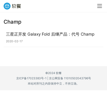
Champ
业
界
三星正开发 Galaxy Fold 后继产品：代号 Champ
2020-02-17
W
i
n
1
1
©2024 软餐
京ICP备17023383号-1
|
京公网安备 11010502043796号
W
本站对所刊之内容保持中立，不持立场。
i
n
1
0