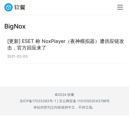
BigNox
业
界
[更新] ESET 称 NoxPlayer（夜神模拟器）遭供应链攻
击，官方回应来了
W
2021-02-03
i
n
1
1
©2024 软餐
W
京ICP备17023383号-1
|
京公网安备 11010502043796号
i
本站对所刊之内容保持中立，不持立场。
n
1
0