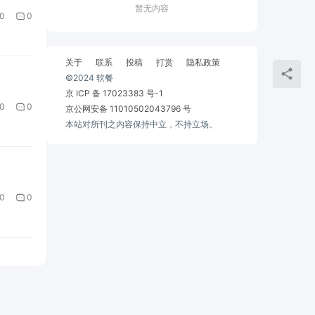
暂无内容
0
0
关于
联系
投稿
打赏
隐私政策
©2024 软餐
京 ICP 备 17023383 号-1
0
0
京公网安备 11010502043796 号
本站对所刊之内容保持中立，不持立场。
0
0