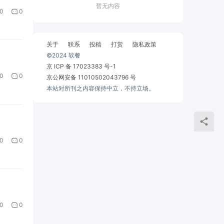
暂无内容
0
0
关于
联系
投稿
打赏
隐私政策
©2024 软餐
京 ICP 备 17023383 号-1
0
0
京公网安备 11010502043796 号
本站对所刊之内容保持中立，不持立场。
0
0
0
0