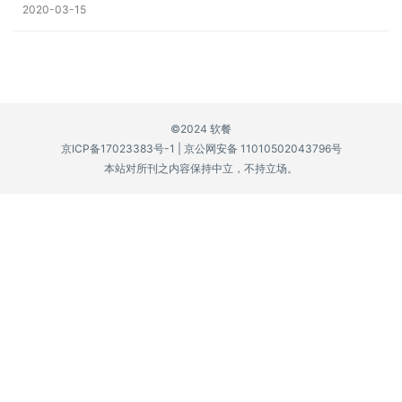
2020-03-15
P
C
软
件
©2024 软餐
安
京ICP备17023383号-1
|
京公网安备 11010502043796号
卓
本站对所刊之内容保持中立，不持立场。
苹
果
关
于