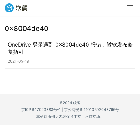
0x8004de40
业
界
OneDrive 登录遇到 0x8004de40 报错，微软发布修
复指引
W
2021-05-19
i
n
1
1
©2024 软餐
W
京ICP备17023383号-1
|
京公网安备 11010502043796号
i
本站对所刊之内容保持中立，不持立场。
n
1
0