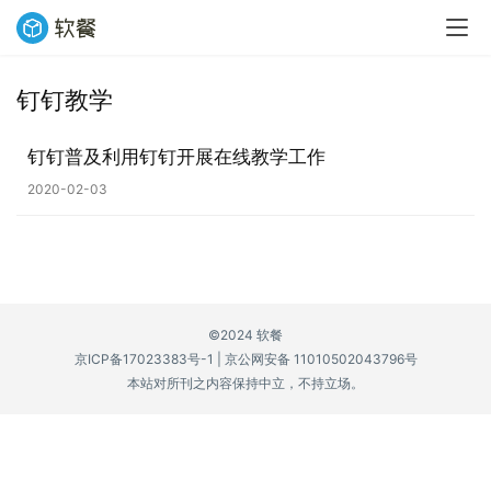
钉钉教学
业
界
钉钉普及利用钉钉开展在线教学工作
2020-02-03
W
i
n
1
1
©2024 软餐
京ICP备17023383号-1
|
京公网安备 11010502043796号
W
本站对所刊之内容保持中立，不持立场。
i
n
1
0