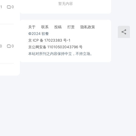
暂无内容
1
0
关于
联系
投稿
打赏
隐私政策
©2024 软餐
京 ICP 备 17023383 号-1
0
0
京公网安备 11010502043796 号
本站对所刊之内容保持中立，不持立场。