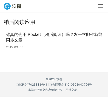
稍后阅读应用
业
界
你真的会用 Pocket（稍后阅读）吗？发一封邮件就能
同步文章
W
2015-03-08
i
n
1
1
©2024 软餐
W
京ICP备17023383号-1
|
京公网安备 11010502043796号
i
本站对所刊之内容保持中立，不持立场。
n
1
0