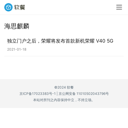
海思麒麟
业
界
独立门户之后，荣耀将发布首款新机荣耀 V40 5G
2021-01-18
W
i
n
1
1
©2024 软餐
京ICP备17023383号-1
|
京公网安备 11010502043796号
W
本站对所刊之内容保持中立，不持立场。
i
n
1
0