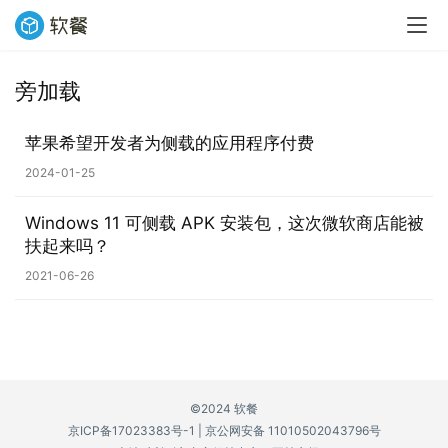
旁加载
业
界
苹果希望开发者为侧载的应用程序付费
2024-01-25
W
i
Windows 11 可侧载 APK 安装包，这次微软商店能被
n
扶起来吗？
1
1
2021-06-26
W
i
n
1
©2024 软餐
0
京ICP备17023383号-1
|
京公网安备 11010502043796号