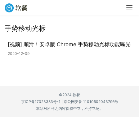
手势移动光标
业
界
[视频] 顺滑！安卓版 Chrome 手势移动光标功能曝光
2020-12-09
W
i
n
1
1
©2024 软餐
京ICP备17023383号-1
|
京公网安备 11010502043796号
W
本站对所刊之内容保持中立，不持立场。
i
n
1
0