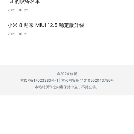
13 的设备名单
P
2021-06-22
C
软
小米 8 迎来 MIUI 12.5 稳定版升级
件
2021-06-21
安
卓
苹
©2024 软餐
果
京ICP备17023383号-1
|
京公网安备 11010502043796号
本站对所刊之内容保持中立，不持立场。
关
于