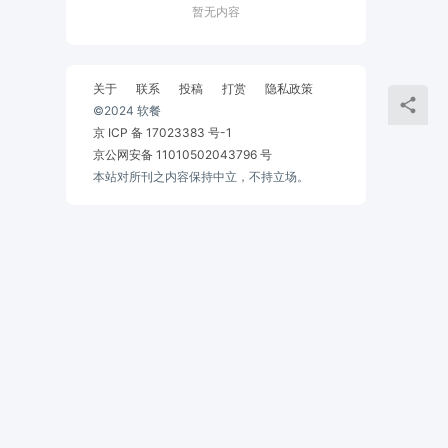
暂无内容
关于
联系
投稿
打赏
隐私政策
©2024 软餐
京 ICP 备 17023383 号-1
京公网安备 11010502043796 号
本站对所刊之内容保持中立，不持立场。