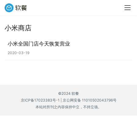
小米商店
业
界
小米全国门店今天恢复营业
2020-03-19
W
i
n
1
1
©2024 软餐
京ICP备17023383号-1
|
京公网安备 11010502043796号
W
本站对所刊之内容保持中立，不持立场。
i
n
1
0