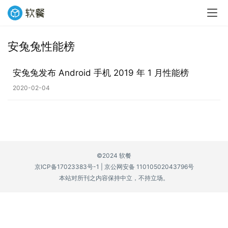
安兔兔性能榜
业
界
安兔兔发布 Android 手机 2019 年 1 月性能榜
2020-02-04
W
i
n
1
1
©2024 软餐
京ICP备17023383号-1
|
京公网安备 11010502043796号
W
本站对所刊之内容保持中立，不持立场。
i
n
1
0