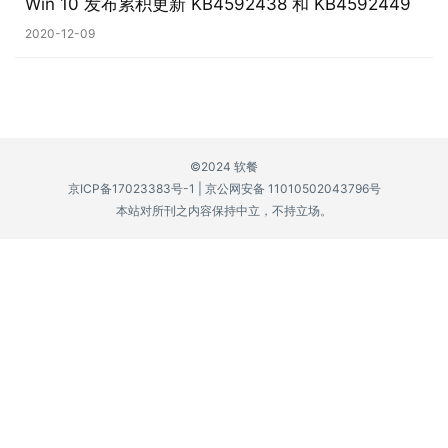
Win 10 发布累积更新 KB4592438 和 KB4592449
P
2020-12-09
C
软
件
安
©2024 软餐
卓
京ICP备17023383号-1
|
京公网安备 11010502043796号
本站对所刊之内容保持中立，不持立场。
苹
果
关
于