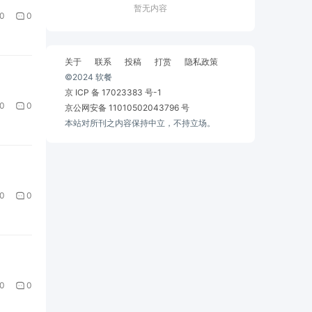
暂无内容
0
0
关于
联系
投稿
打赏
隐私政策
©2024 软餐
京 ICP 备 17023383 号-1
0
0
京公网安备 11010502043796 号
本站对所刊之内容保持中立，不持立场。
0
0
0
0