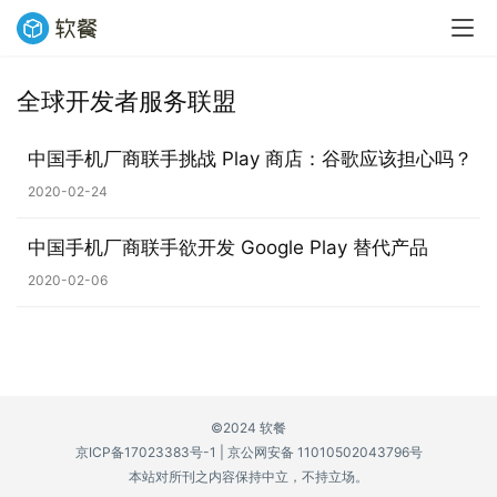
全球开发者服务联盟
业
界
中国手机厂商联手挑战 Play 商店：谷歌应该担心吗？
2020-02-24
W
i
中国手机厂商联手欲开发 Google Play 替代产品
n
1
2020-02-06
1
W
i
n
©2024 软餐
1
京ICP备17023383号-1
|
京公网安备 11010502043796号
0
本站对所刊之内容保持中立，不持立场。