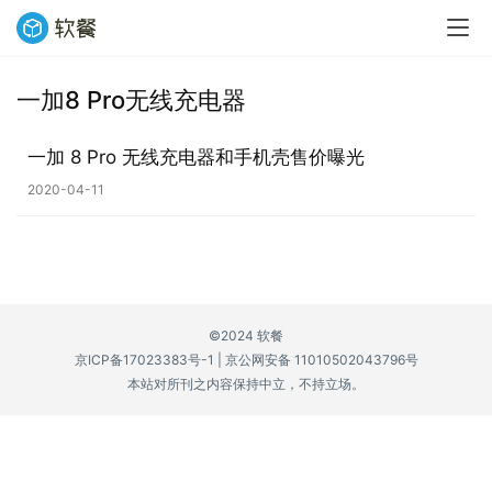
一加8 Pro无线充电器
业
界
一加 8 Pro 无线充电器和手机壳售价曝光
2020-04-11
W
i
n
1
1
©2024 软餐
京ICP备17023383号-1
|
京公网安备 11010502043796号
W
本站对所刊之内容保持中立，不持立场。
i
n
1
0