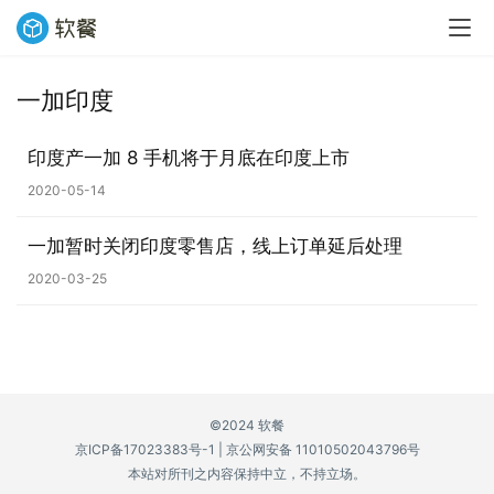
一加印度
业
界
印度产一加 8 手机将于月底在印度上市
2020-05-14
W
i
一加暂时关闭印度零售店，线上订单延后处理
n
1
2020-03-25
1
W
i
n
©2024 软餐
1
京ICP备17023383号-1
|
京公网安备 11010502043796号
0
本站对所刊之内容保持中立，不持立场。